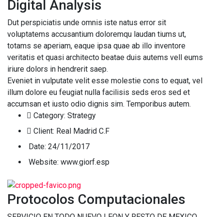
Digital Analysis
Dut perspiciatis unde omnis iste natus error sit
voluptatems accusantium doloremqu laudan tiums ut,
totams se aperiam, eaque ipsa quae ab illo inventore
veritatis et quasi architecto beatae duis autems vell eums
iriure dolors in hendrerit saep.
Eveniet in vulputate velit esse molestie cons to equat, vel
illum dolore eu feugiat nulla facilisis seds eros sed et
accumsan et iusto odio dignis sim. Temporibus autem.
Category:
Strategy
Client:
Real Madrid C.F
Date:
24/11/2017
Website:
www.giorf.esp
Protocolos Computacionales
SERVICIO EN TODO NUEVO LEON Y RESTO DE MEXICO